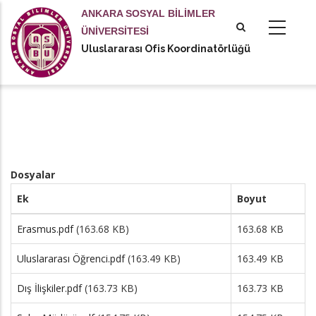
Ana
ANKARA SOSYAL BİLİMLER
içeriğe
ÜNİVERSİTESİ
atla
Uluslararası Ofis Koordinatörlüğü
tional actions
Dosyalar
Ek
Boyut
Erasmus.pdf
(163.68 KB)
163.68 KB
Uluslararası Öğrenci.pdf
(163.49 KB)
163.49 KB
Dış İlişkiler.pdf
(163.73 KB)
163.73 KB