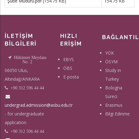
Şube Müdürü.pdf
(154.75 KB)
154.75 KB
İLETİŞİM
HIZLI
BAĞLANTI
BİLGİLERİ
ERİŞİM
YÖK
Hükümet Meydanı
EBYS
ÖSYM
No: 2
ÖBS
06050 Ulus,
Study in
E-posta
Altındağ/ANKARA
Turkey
Bologna
+90 312 596 44 44
Süreci
undergrad.admission@asbu.edu.tr
Erasmus
- for undergraduate
Bilgi Edinme
application
+90 312 596 44 44